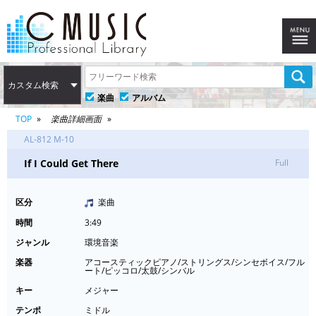
カスタム検索
楽曲
アルバム
TOP
楽曲詳細画面
AL-812 M-10
If I Could Get There
Full
区分
楽曲
時間
3:49
ジャンル
環境音楽
楽器
アコースティックピアノ/ストリングス/シンセボイス/フル
ート/ピッコロ/太鼓/シンバル
キー
メジャー
テンポ
ミドル