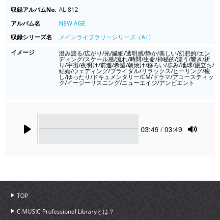
収録アルバムNo.
AL-812
アルバム名
NEW AGE
収録シリーズ名
メインライブラリーシリーズ（AL）
イメージ
澄み渡る/広がり/光/繊細/透明感/静か/美しい/幻想的/エン
ディング/スケール感/流れ/時間/生命/神秘的/漂う/響き/祈
り/宇宙/夜明け/前進/希望/朝焼け/移ろい/歩み/地球/旅立ち/
結婚/ウェディング/ブライダル/リラックス/ヒーリング/癒
し/ゆったり/ドキュメンタリー/CM/ドラマ/アコースティッ
ク/イージーリスニング/ニューエイジ/アンビエント
Seek
Current
03:49
/ 03:49
time
Play
Toggle
Mute
TOP
C MUSIC Professional Libraryとは？