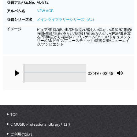
収録アルバムNo.
AL-812
アルバム名
NEW AGE
収録シリーズ名
メインライブラリーシリーズ（AL）
イメージ
ピュア/期待/思い出/愛情/流れ/優しい/温かい/希望/幻想的/
時間/生命/歩み/移ろい/朝焼け/前進/かわいい/解決/澄み渡
る/平和/広がり/春/冬/アプリ/ゲーム/アニメ/ドキュメンタ
リー/CM/ドラマ/アコースティック/環境音楽/ニューエイ
ジ/アンビエント
Seek
Current
02:49
/ 02:49
time
Play
Toggle
Mute
TOP
C MUSIC Professional Libraryとは？
ご利用の流れ