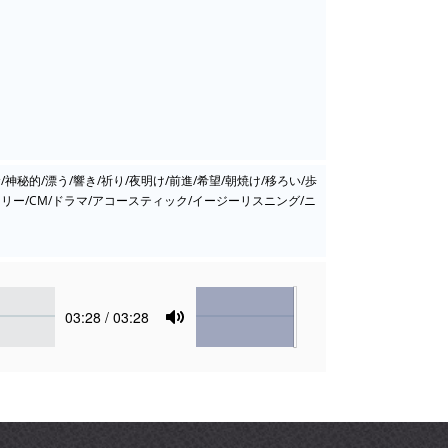
/神秘的/漂う/響き/祈り/夜明け/前進/希望/朝焼け/移ろい/歩
タリー/CM/ドラマ/アコースティック/イージーリスニング/ニ
Volume
Current
03:28
/ 03:28
time
Toggle
Mute