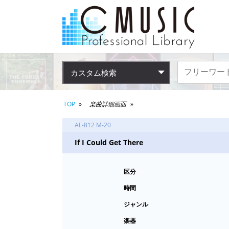
カスタム検索
TOP
楽曲詳細画面
AL-812 M-20
If I Could Get There
区分
時間
ジャンル
楽器