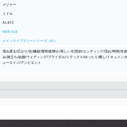
メジャー
ミドル
AL-812
NEW AGE
メインライブラリーシリーズ（AL）
澄み渡る/広がり/光/繊細/透明感/静か/美しい/幻想的/エンディング/流れ/時間/生命
み/旅立ち/結婚/ウェディング/ブライダル/リラックス/ゆったり/癒し/ドキュメン
ューエイジ/アンビエント
Seek