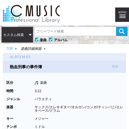
カスタム検索
楽曲
アルバム
TOP
楽曲詳細画面
AL-813 M-03
熱血刑事の事件簿
Full
区分
楽曲
時間
3:22
ジャンル
バラエティ
楽器
サックス/エレキギター/オルガン/コンガ/ティンパニ/エレ
キベース/ドラム
キー
メジャー
テンポ
ミドル