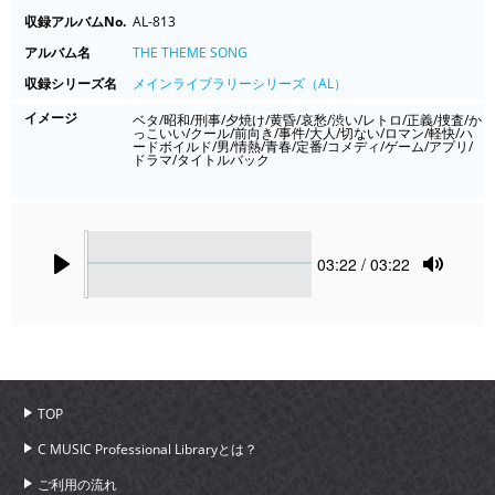
収録アルバムNo.
AL-813
アルバム名
THE THEME SONG
収録シリーズ名
メインライブラリーシリーズ（AL）
イメージ
ベタ/昭和/刑事/夕焼け/黄昏/哀愁/渋い/レトロ/正義/捜査/か
っこいい/クール/前向き/事件/大人/切ない/ロマン/軽快/ハ
ードボイルド/男/情熱/青春/定番/コメディ/ゲーム/アプリ/
ドラマ/タイトルバック
Seek
Current
03:22
/ 03:22
time
Play
Toggle
Mute
TOP
C MUSIC Professional Libraryとは？
ご利用の流れ