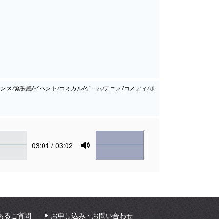
ペンス/緊張感/イベント/コミカル/ゲーム/アニメ/コメディ/ポ
Volume
Current
03:01
/ 03:02
time
Toggle
Mute
あるご質問
お申し込み・お問い合わせ