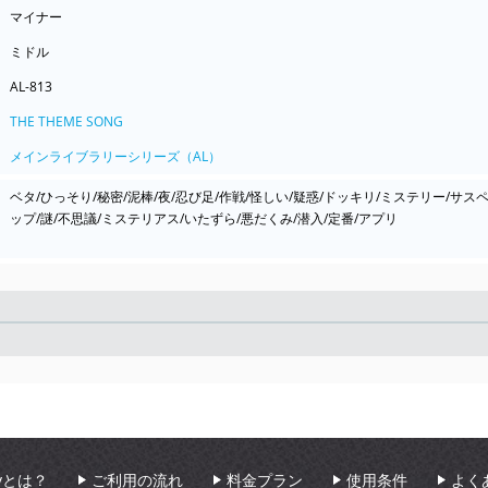
マイナー
ミドル
AL-813
THE THEME SONG
メインライブラリーシリーズ（AL）
ベタ/ひっそり/秘密/泥棒/夜/忍び足/作戦/怪しい/疑惑/ドッキリ/ミステリー/サス
ップ/謎/不思議/ミステリアス/いたずら/悪だくみ/潜入/定番/アプリ
Seek
aryとは？
ご利用の流れ
料金プラン
使用条件
よく