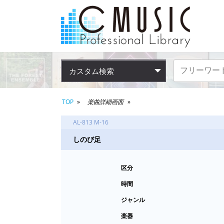
カスタム検索
TOP
楽曲詳細画面
AL-813 M-16
しのび足
区分
時間
ジャンル
楽器