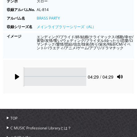
テンポ
スロー
収録アルバムNo.
AL-814
アルバム名
BRASS PARTY
収録シリーズ名
メインライブラリーシリーズ（AL）
イメージ
エンディング/プライド/絆/結婚/クライマックス/感動/幸せ/
黄昏/友情/誓い/ウェディング/ブライダル/ゆったり/恋愛/ロ
マンチック/愛情/団結/信念/技術/誇り/栄光/R&B/CM/イベ
ント/バラエティ/アニメ/ゲーム/アプリ/ドラマチック
Seek
Current
04:29
/ 04:29
time
Play
Toggle
Mute
TOP
C MUSIC Professional Libraryとは？