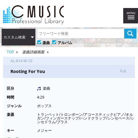
カスタム検索
楽曲
アルバム
TOP
楽曲詳細画面
AL-814 M-10
Rooting For You
Full
区分
楽曲
時間
4:29
ジャンル
ポップス
楽器
トランペット/トロンボーン/アコースティックピアノ/オル
ガン/フィンガースナップ/ハンドクラップ/シンセベース/シ
ンセドラム/ブラス
キー
メジャー