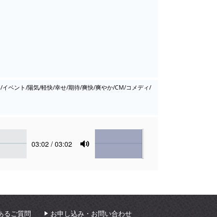
イベント/陽気/軽快/幸せ/期待/爽快/爽やか/CM/コメディ/
Volume
Current
03:02
/ 03:02
time
Toggle
Mute
あるご質問
お申し込み・お問い合わせ