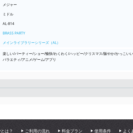
メジャー
ミドル
AL-814
BRASS PARTY
メインライブラリーシリーズ（AL）
楽しい/パーティー/ショー/愉快/わくわく/ハッピー/クリスマス/賑やか/かっこいい/
バラエティ/アニメ/ゲーム/アプリ
Seek
aryとは？
ご利用の流れ
料金プラン
使用条件
よく