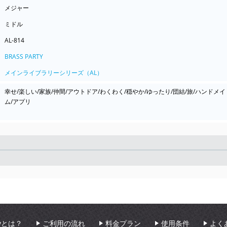
メジャー
ミドル
AL-814
BRASS PARTY
メインライブラリーシリーズ（AL）
幸せ/楽しい/家族/仲間/アウトドア/わくわく/穏やか/ゆったり/団結/旅/ハンドメイ
ム/アプリ
Seek
aryとは？
ご利用の流れ
料金プラン
使用条件
よく