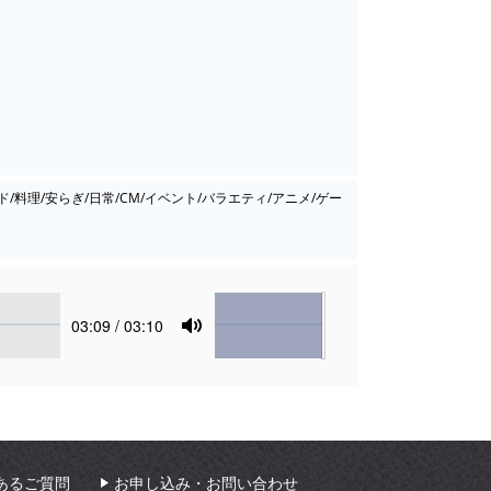
ド/料理/安らぎ/日常/CM/イベント/バラエティ/アニメ/ゲー
Volume
Current
03:09
/ 03:10
time
Toggle
Mute
あるご質問
お申し込み・お問い合わせ