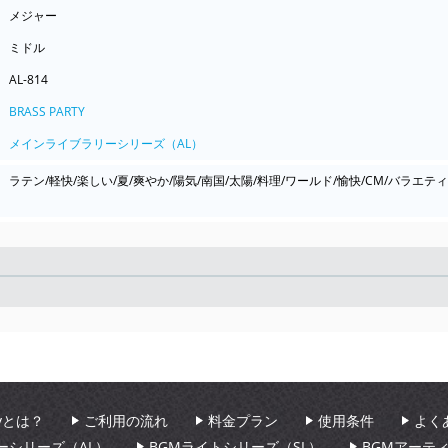
メジャー
ミドル
AL-814
BRASS PARTY
メインライブラリーシリーズ（AL）
ラテン/軽快/楽しい/夏/爽やか/陽気/南国/太陽/料理/ワールド/愉快/CM/バラエテ
Seek
aryとは？
ご利用の流れ
料金プラン
使用条件
よく
ーシリーズ（AL）
BGMライトシリーズ（SL）
BGMアーテ