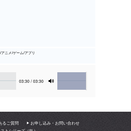
ィ/アニメ/ゲーム/アプリ
Volume
Current
03:30
/ 03:30
time
Toggle
Mute
あるご質問
お申し込み・お問い合わせ
ィストシリーズ（PL）