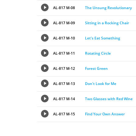
AL-817 M-08
The Unsung Revolutionary
AL-817 M-09
Sitting in a Rocking Chair
AL-817 M-10
Let's Eat Something
AL-817 M-11
Rotating Circle
AL-817 M-12
Forest Green
AL-817 M-13
Don't Look for Me
AL-817 M-14
Two Glasses with Red Wine
AL-817 M-15
Find Your Own Answer