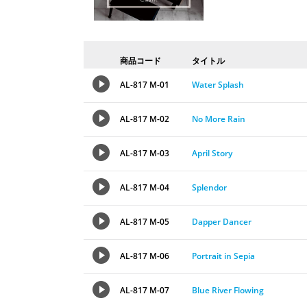
商品コード
タイトル
AL-817 M-01
Water Splash
AL-817 M-02
No More Rain
AL-817 M-03
April Story
AL-817 M-04
Splendor
AL-817 M-05
Dapper Dancer
AL-817 M-06
Portrait in Sepia
AL-817 M-07
Blue River Flowing