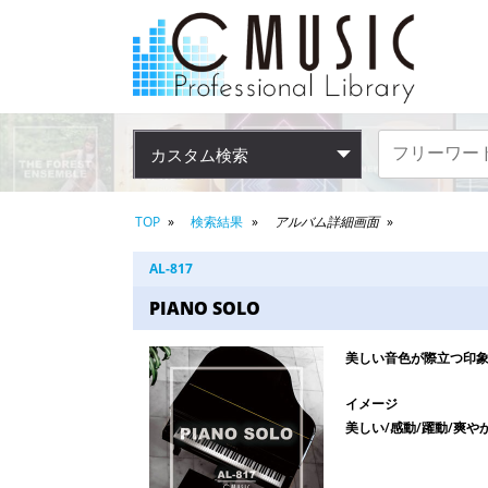
カスタム検索
TOP
検索結果
アルバム詳細画面
AL-817
PIANO SOLO
美しい音色が際立つ印
イメージ
美しい/感動/躍動/爽や