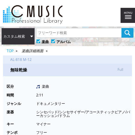
カスタム検索
楽曲
アルバム
TOP
楽曲詳細画面
AL-818 M-12
無味乾燥
Full
区分
楽曲
時間
2:11
ジャンル
ドキュメンタリー
楽器
シンセパッド/シンセサイザー/アコースティックピアノ/パ
ーカッション/ドラム
キー
マイナー
テンポ
フリー