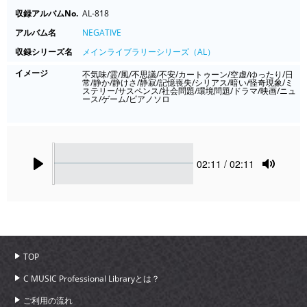
収録アルバムNo.
AL-818
アルバム名
NEGATIVE
収録シリーズ名
メインライブラリーシリーズ（AL）
イメージ
不気味/霊/風/不思議/不安/カートゥーン/空虚/ゆったり/日
常/静か/静けさ/静寂/記憶喪失/シリアス/暗い/怪奇現象/ミ
ステリー/サスペンス/社会問題/環境問題/ドラマ/映画/ニュ
ース/ゲーム/ピアノソロ
Seek
Current
02:11
/ 02:11
time
Play
Toggle
Mute
TOP
C MUSIC Professional Libraryとは？
ご利用の流れ