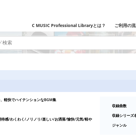
C MUSIC Professional Libraryとは？
ご利用の流
、軽快でハイテンションなBGM集
収録曲数
収録シリーズ
期待感/わくわく/ノリノリ/楽しい/お洒落/愉快/元気/軽や
ジャンル