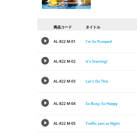
商品コード
タイトル
AL-822 M-01
I'm So Pumped
AL-822 M-02
It's Starting!
AL-822 M-03
Let's Do This
AL-822 M-04
So Busy, So Happy
AL-822 M-05
Traffic Jam at Night