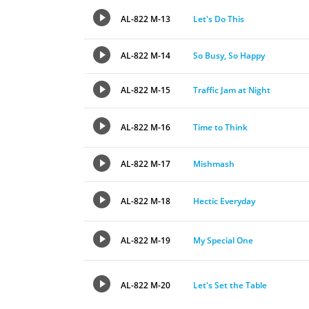
AL-822 M-13
Let's Do This
AL-822 M-14
So Busy, So Happy
AL-822 M-15
Traffic Jam at Night
AL-822 M-16
Time to Think
AL-822 M-17
Mishmash
AL-822 M-18
Hectic Everyday
AL-822 M-19
My Special One
AL-822 M-20
Let's Set the Table