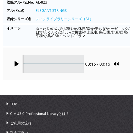
収録アルバムNo.
AL-823
アルバム名
ELEGANT STRINGS
収録シリーズ名
メインライブラリーシリーズ（AL）
イメージ
ゆったり/のんびり/穏やか/休日/幸せ/安らぎ/オーガニック/
日常/わくわく/楽しい/ご機嫌/そよ風/田舎/田園/野原/自然/
平和/小鳥/CM/イベント/ドラマ
Seek
Current
03:15
/ 03:15
time
Play
Toggle
Mute
TOP
C MUSIC Professional Libraryとは？
ご利用の流れ
料金プラン