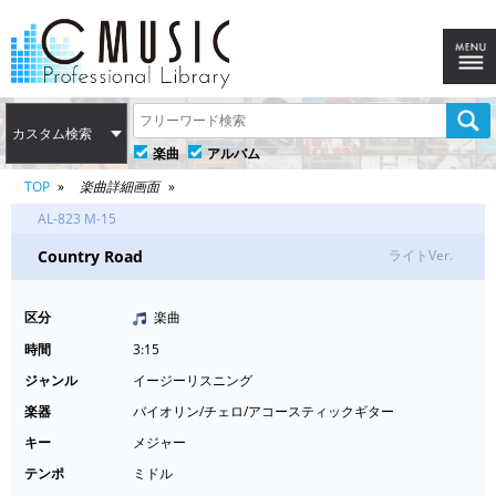
カスタム検索
楽曲
アルバム
TOP
楽曲詳細画面
AL-823 M-15
Country Road
ライトVer.
区分
楽曲
時間
3:15
ジャンル
イージーリスニング
楽器
バイオリン/チェロ/アコースティックギター
キー
メジャー
テンポ
ミドル