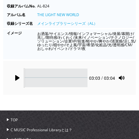
収録アルバムNo.
AL-824
アルバム名
THE LIGHT NEW WORLD
収録シリーズ名
メインライブラリーシリーズ（AL）
イメージ
お洒落/サイエンス/情報/インフォマーシャル/発展/幕開け/
兆し/期待感/わくわく/未来/イノベーション/テクノロジー/
ソリューション/企業VP/前進/軽やか/爽やか/清潔感/涼し気/
ゆったり/穏やか/そよ風/宇宙/希望/化粧品/光/透明感/CM/
おしゃれ/イベント/ドラマ/夜
Seek
Current
03:03
/ 03:04
time
Play
Toggle
Mute
TOP
C MUSIC Professional Libraryとは？