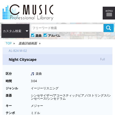
カスタム検索
楽曲
アルバム
TOP
楽曲詳細画面
AL-824 M-02
Night Cityscape
Full
区分
楽曲
時間
3:04
ジャンル
イージーリスニング
楽器
シンセサイザー/アコースティックピアノ/ストリングス/シ
ンセベース/シンセドラム
キー
メジャー
テンポ
ミドル