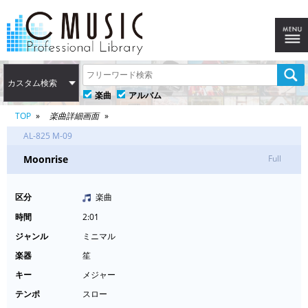
カスタム検索
楽曲
アルバム
TOP
楽曲詳細画面
AL-825 M-09
Moonrise
Full
区分
楽曲
時間
2:01
ジャンル
ミニマル
楽器
笙
キー
メジャー
テンポ
スロー