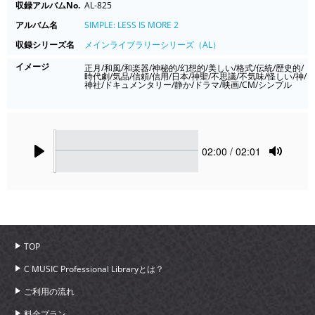
収録アルバムNo.
AL-825
アルバム名
SIMPLE: LESS IS MORE 2
収録シリーズ名
メインライブラリーシリーズ（AL）
イメージ
正月/和風/和楽器/神秘的/幻想的/美しい/格式/伝統/歴史的/
時代劇/気品/信頼/信用/日本/神聖/不思議/不気味/怪しい/神/
神社/ドキュメンタリー/静か/ドラマ/映画/CM/シンプル
Seek
Current
02:00
/ 02:01
time
Play
Toggle
Mute
TOP
C MUSIC Professional Libraryとは？
ご利用の流れ
料金プラン