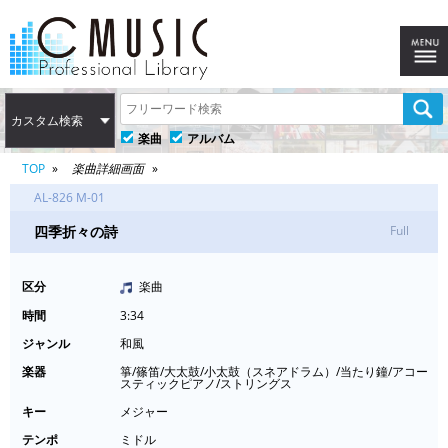
カスタム検索
楽曲
アルバム
TOP
楽曲詳細画面
AL-826 M-01
四季折々の詩
Full
区分
楽曲
時間
3:34
ジャンル
和風
楽器
箏/篠笛/大太鼓/小太鼓（スネアドラム）/当たり鐘/アコー
スティックピアノ/ストリングス
キー
メジャー
テンポ
ミドル