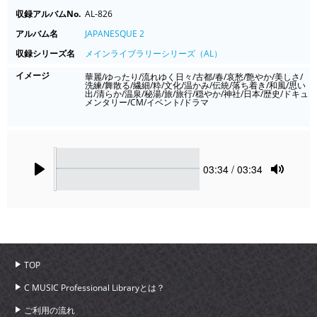
収録アルバムNo.
AL-826
アルバム名
JAPANESQUE 2
収録シリーズ名
メインライブラリーシリーズ（AL）
イメージ
華麗/ゆったり/流れゆく日々/古都/春/哀愁/艶やか/美しさ/
洗練/舞散る/繊細/粋/文化/温かみ/伝統/落ち着き/和風/思い
出/清らか/温泉/秘湯/旅/旅行/穏やか/神社/日本/歴史/ドキュ
メンタリー/CM/イベント/ドラマ
Seek
Current
03:34
/ 03:34
time
Play
Toggle
Mute
TOP
C MUSIC Professional Libraryとは？
ご利用の流れ