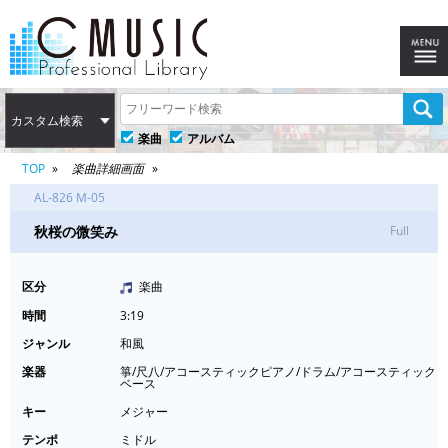
カスタム検索
楽曲
アルバム
TOP
楽曲詳細画面
AL-826 M-05
秋桜の微笑み
Full
区分
楽曲
時間
3:19
ジャンル
和風
楽器
箏/尺八/アコースティックピアノ/ドラム/アコースティック
ベース
キー
メジャー
テンポ
ミドル