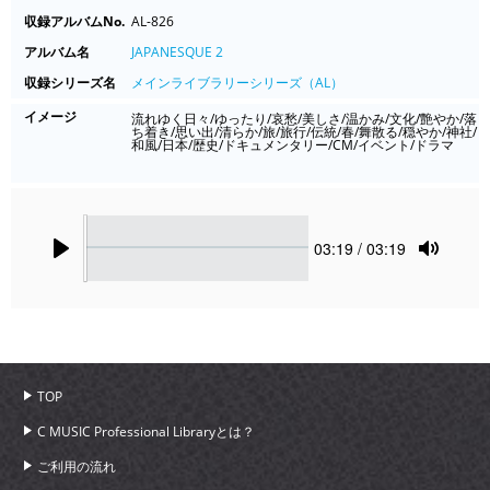
収録アルバムNo.
AL-826
アルバム名
JAPANESQUE 2
収録シリーズ名
メインライブラリーシリーズ（AL）
イメージ
流れゆく日々/ゆったり/哀愁/美しさ/温かみ/文化/艶やか/落
ち着き/思い出/清らか/旅/旅行/伝統/春/舞散る/穏やか/神社/
和風/日本/歴史/ドキュメンタリー/CM/イベント/ドラマ
Seek
Current
03:19
/ 03:19
time
Play
Toggle
Mute
TOP
C MUSIC Professional Libraryとは？
ご利用の流れ