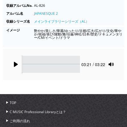
収録アルバムNo.
AL-826
アルバム名
JAPANESQUE 2
収録シリーズ名
メインライブラリーシリーズ（AL）
イメージ
艶やか/美しさ/華麗/ゆったり/古都/広大/広がり/文化/華や
か/祝福/喜び/躍動/雅/荘厳/神社/日本/歴史/ドキュメンタリ
ー/CM/イベント/ドラマ
Seek
Current
03:21
/ 03:22
time
Play
Toggle
Mute
TOP
C MUSIC Professional Libraryとは？
ご利用の流れ