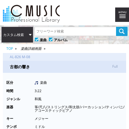
カスタム検索
楽曲
アルバム
TOP
楽曲詳細画面
AL-826 M-08
古都の響き
Full
区分
楽曲
時間
3:22
ジャンル
和風
楽器
箏/尺八/ストリングス/和太鼓/パーカッション/ティンパニ/
アコースティックピアノ
キー
メジャー
テンポ
ミドル