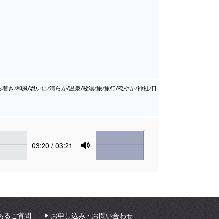
着き/和風/思い出/清らか/温泉/秘湯/旅/旅行/穏やか/神社/日
Volume
Current
03:20
/ 03:21
time
Toggle
Mute
あるご質問
お申し込み・お問い合わせ