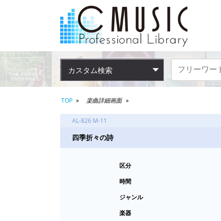
カスタム検索
TOP
楽曲詳細画面
AL-826 M-11
四季折々の詩
区分
時間
ジャンル
楽器