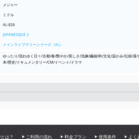
メジャー
ミドル
AL-826
JAPANESQUE 2
メインライブラリーシリーズ（AL）
ゆったり/流れゆく日々/古都/春/艶やか/美しさ/洗練/繊細/粋/文化/温かみ/伝統/落ち
本/歴史/ドキュメンタリー/CM/イベント/ドラマ
Seek
aryとは？
ご利用の流れ
料金プラン
使用条件
よく