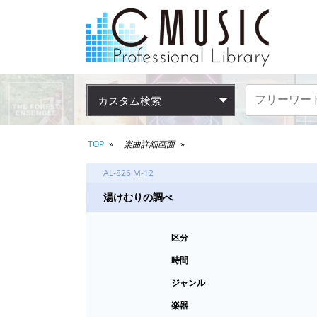
カスタム検索
TOP
楽曲詳細画面
AL-826 M-12
湯けむりの調べ
区分
時間
ジャンル
楽器