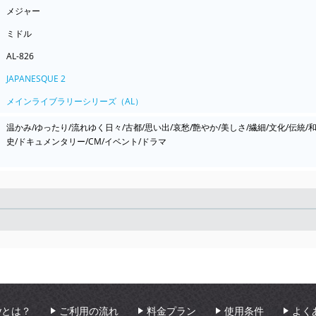
メジャー
ミドル
AL-826
JAPANESQUE 2
メインライブラリーシリーズ（AL）
温かみ/ゆったり/流れゆく日々/古都/思い出/哀愁/艶やか/美しさ/繊細/文化/伝統/和
史/ドキュメンタリー/CM/イベント/ドラマ
Seek
aryとは？
ご利用の流れ
料金プラン
使用条件
よく