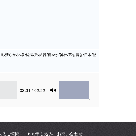
風/清らか/温泉/秘湯/旅/旅行/穏やか/神社/落ち着き/日本/歴
Volume
Current
02:31
/ 02:32
time
Toggle
Mute
あるご質問
お申し込み・お問い合わせ