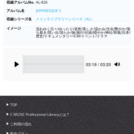
収録アルバムNo.
AL-826
アルバム名
JAPANESQUE 2
収録シリーズ名
メインライブラリーシリーズ（AL）
イメージ
流れゆく日々/ゆったり/哀愁/美しさ/温かみ/文化/艶やか/落
ち着き/思い出/清らか/旅/旅行/伝統/穏やか/神社/和風/日本/
歴史/ドキュメンタリー/CM/イベント/ドラマ
Seek
Current
03:19
/ 03:20
time
Play
Toggle
Mute
TOP
C MUSIC Professional Libraryとは？
ご利用の流れ
料金プラン