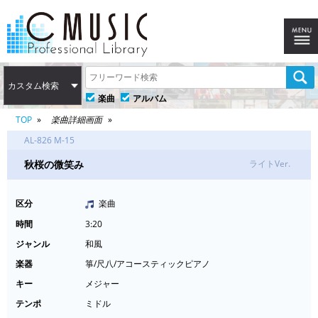
カスタム検索
楽曲
アルバム
TOP
楽曲詳細画面
AL-826 M-15
秋桜の微笑み
ライトVer.
区分
楽曲
時間
3:20
ジャンル
和風
楽器
箏/尺八/アコースティックピアノ
キー
メジャー
テンポ
ミドル