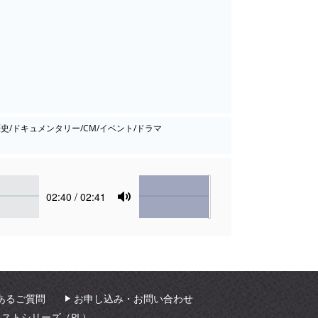
/歴史/ドキュメンタリー/CM/イベント/ドラマ
Volume
Current
02:40
/ 02:41
time
Toggle
Mute
あるご質問
お申し込み・お問い合わせ
ィストシリーズ（PL）