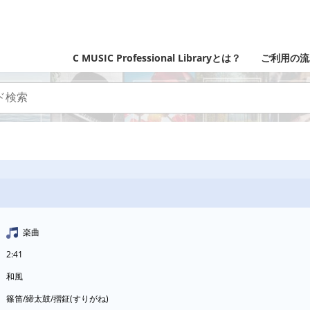
C MUSIC Professional Libraryとは？
ご利用の流
楽曲
2:41
和風
篠笛/締太鼓/摺鉦(すりがね)