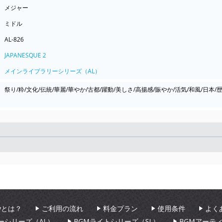
メジャー
ミドル
AL-826
JAPANESQUE 2
メインライブラリーシリーズ（AL）
祭り/粋/文化/伝統/華麗/華やか/古都/躍動/美しさ/高揚感/賑やか/活気/和風/日本
Seek
aryとは？
ご利用の流れ
料金プラン
使用条件
よく
ーシリーズ（AL）
BGMライトシリーズ（SL）
BGMアーテ