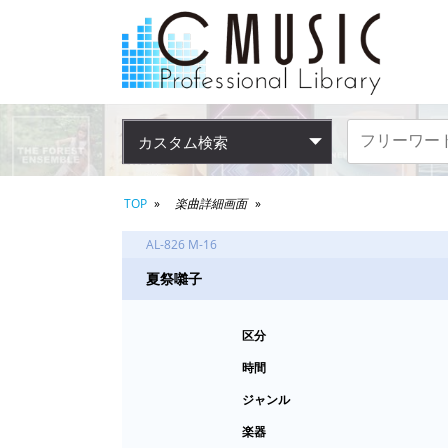
カスタム検索
TOP
楽曲詳細画面
AL-826 M-16
夏祭囃子
区分
時間
ジャンル
楽器