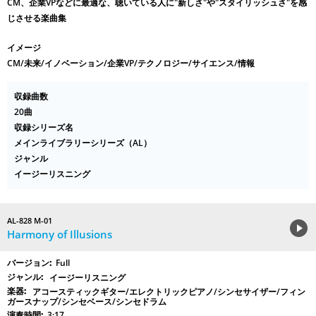
CM、企業VPなどに最適な、聴いている人に"新しさ"や"スタイリッシュさ"を感
じさせる楽曲集
イメージ
CM/未来/イノベーション/企業VP/テクノロジー/サイエンス/情報
収録曲数
20曲
収録シリーズ名
メインライブラリーシリーズ（AL）
ジャンル
イージーリスニング
AL-828 M-01
Harmony of Illusions
Full
イージーリスニング
アコースティックギター/エレクトリックピアノ/シンセサイザー/フィン
ガースナップ/シンセベース/シンセドラム
3:17