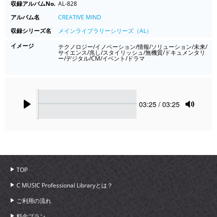
収録アルバムNo.
AL-828
アルバム名
CREATIVE MIND
収録シリーズ名
メインライブラリーシリーズ（AL）
イメージ
テクノロジー/イノベーション/情報/ソリューション/未来/
サイエンス/兆し/スタイリッシュ/無機質/ドキュメンタリ
ー/デジタル/CM/イベント/ドラマ
Seek
Current
03:25
/ 03:25
time
Play
Toggle
Mute
TOP
C MUSIC Professional Libraryとは？
ご利用の流れ
料金プラン