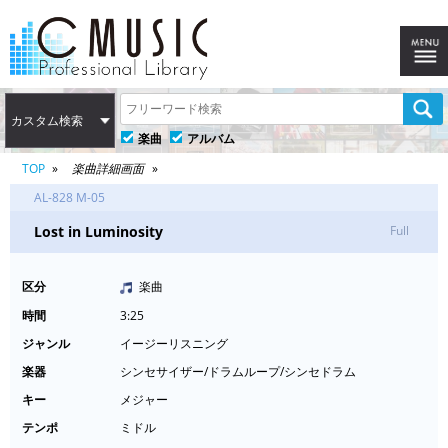
カスタム検索
楽曲
アルバム
TOP
楽曲詳細画面
AL-828 M-05
Lost in Luminosity
Full
区分
楽曲
時間
3:25
ジャンル
イージーリスニング
楽器
シンセサイザー/ドラムループ/シンセドラム
キー
メジャー
テンポ
ミドル