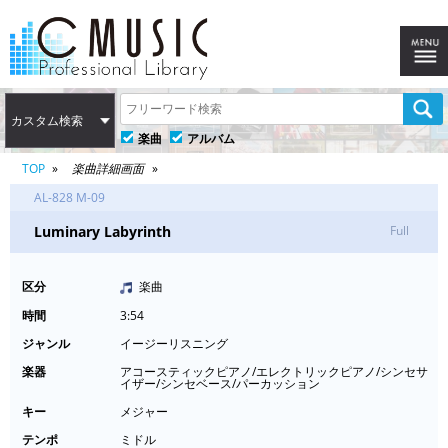
カスタム検索
楽曲
アルバム
TOP
楽曲詳細画面
AL-828 M-09
Luminary Labyrinth
Full
区分
楽曲
時間
3:54
ジャンル
イージーリスニング
楽器
アコースティックピアノ/エレクトリックピアノ/シンセサ
イザー/シンセベース/パーカッション
キー
メジャー
テンポ
ミドル