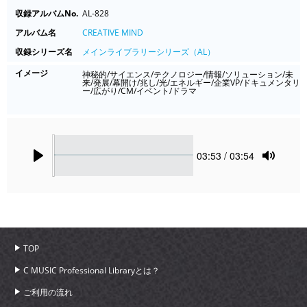
収録アルバムNo.
AL-828
アルバム名
CREATIVE MIND
収録シリーズ名
メインライブラリーシリーズ（AL）
イメージ
神秘的/サイエンス/テクノロジー/情報/ソリューション/未
来/発展/幕開け/兆し/光/エネルギー/企業VP/ドキュメンタリ
ー/広がり/CM/イベント/ドラマ
Seek
Current
03:53
/ 03:54
time
Play
Toggle
Mute
TOP
C MUSIC Professional Libraryとは？
ご利用の流れ