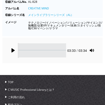
収録アルバムNo.
AL-828
アルバム名
CREATIVE MIND
収録シリーズ名
メインライブラリーシリーズ（AL）
イメージ
テクノロジー/イノベーション/ソリューション/サイエンス/
無機質/企業VP/ドキュメンタリー/未来/スタイリッシュ/情
報/CM/イベント/ドラマ
Seek
Current
03:33
/ 03:34
time
Play
Toggle
Mute
TOP
C MUSIC Professional Libraryとは？
ご利用の流れ
料金プラン