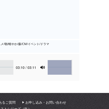
メ/朝/軽やか/森/CM/イベント/ドラマ
Volume
Current
03:10
/ 03:11
time
Toggle
Mute
あるご質問
お申し込み・お問い合わせ
ィストシリーズ（PL）