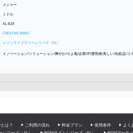
メジャー
ミドル
AL-828
CREATIVE MIND
メインライブラリーシリーズ（AL）
イノベーション/ソリューション/爽やか/そよ風/企業VP/透明感/美しい/化粧品/コス
Seek
aryとは？
ご利用の流れ
料金プラン
使用条件
よく
ーシリーズ（AL）
BGMライトシリーズ（SL）
BGMアーテ