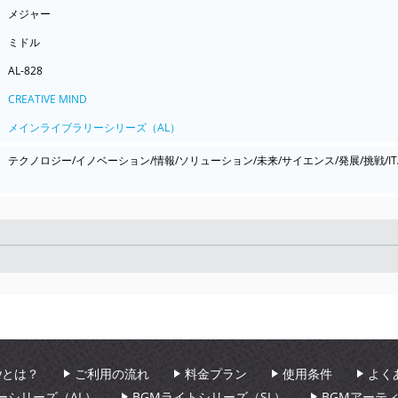
メジャー
ミドル
AL-828
CREATIVE MIND
メインライブラリーシリーズ（AL）
テクノロジー/イノベーション/情報/ソリューション/未来/サイエンス/発展/挑戦/IT
Seek
aryとは？
ご利用の流れ
料金プラン
使用条件
よく
ーシリーズ（AL）
BGMライトシリーズ（SL）
BGMアーテ