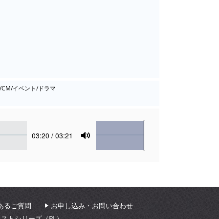
/CM/イベント/ドラマ
Volume
Current
03:20
/ 03:21
time
Toggle
Mute
あるご質問
お申し込み・お問い合わせ
ィストシリーズ（PL）