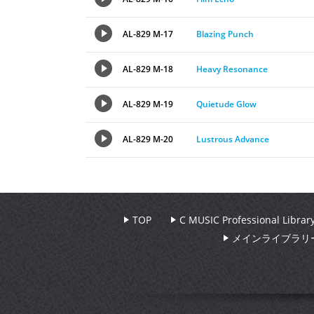
AL-829 M-17
Blazing Punch
AL-829 M-18
Heavy Resonance
AL-829 M-19
Quietude Glow
AL-829 M-20
Lustrous Advance
TOP
C MUSIC Professional Libr
メインライブラリ