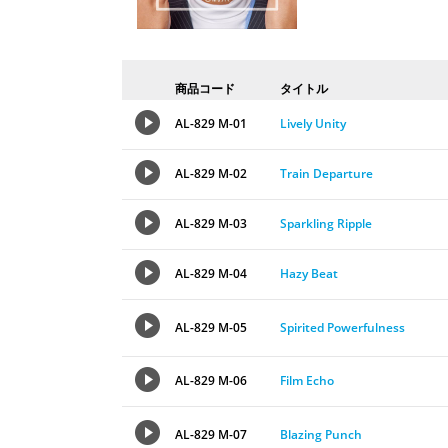
商品コード
タイトル
AL-829 M-01
Lively Unity
AL-829 M-02
Train Departure
AL-829 M-03
Sparkling Ripple
AL-829 M-04
Hazy Beat
AL-829 M-05
Spirited Powerfulness
AL-829 M-06
Film Echo
AL-829 M-07
Blazing Punch