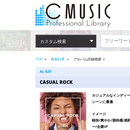
カスタム検索
TOP
検索結果
アルバム詳細画面
AL-829
CASUAL ROCK
カジュアルなインディ
シーンに最適
イメージ
軽快/爽やか/期待感/挑
ー/企業VP