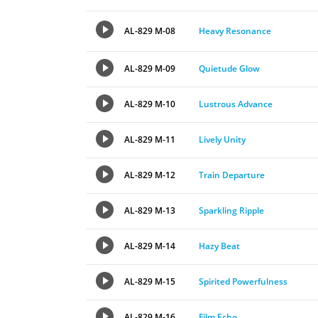
AL-829 M-08
Heavy Resonance
AL-829 M-09
Quietude Glow
AL-829 M-10
Lustrous Advance
AL-829 M-11
Lively Unity
AL-829 M-12
Train Departure
AL-829 M-13
Sparkling Ripple
AL-829 M-14
Hazy Beat
AL-829 M-15
Spirited Powerfulness
AL-829 M-16
Film Echo