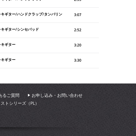
レキギター/ハンドクラップ/タンバリン
3:07
レキギター/シンセパッド
2:52
レキギター
3:20
レキギター
3:30
あるご質問
お申し込み・お問い合わせ
ィストシリーズ（PL）