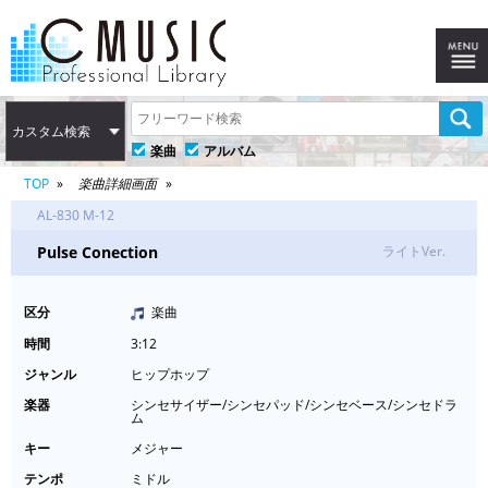
カスタム検索
楽曲
アルバム
TOP
楽曲詳細画面
AL-830 M-12
Pulse Conection
ライトVer.
区分
楽曲
時間
3:12
ジャンル
ヒップホップ
楽器
シンセサイザー/シンセパッド/シンセベース/シンセドラ
ム
キー
メジャー
テンポ
ミドル