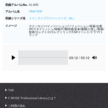
収録アルバムNo.
AL-830
アルバム名
TRAP POP
収録シリーズ名
メインライブラリーシリーズ（AL）
イメージ
テクノロジー/イノベーション/ソリューション/革新/企業
VP/スタイリッシュ/情報/IT/期待感/未来/幕開け/兆し/発展/
技術/エレクトロ/エレクトリック/CM/イベント/ドラマ/ト
ラップ
Seek
Current
03:12
/ 03:12
time
Play
Toggle
Mute
TOP
C MUSIC Professional Libraryとは？
ご利用の流れ