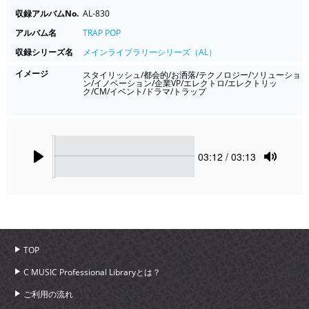
収録アルバムNo.
AL-830
アルバム名
TRAP POP
収録シリーズ名
メインライブラリーシリーズ（AL）
イメージ
スタイリッシュ/都会的/お洒落/テクノロジー/ソリューショ
ン/イノベーション/企業VP/エレクトロ/エレクトリッ
ク/CM/イベント/ドラマ/トラップ
Seek
Current
03:12
/ 03:13
time
Play
Toggle
Mute
TOP
C MUSIC Professional Libraryとは？
ご利用の流れ