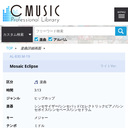
カスタム検索
楽曲
アルバム
TOP
楽曲詳細画面
AL-830 M-19
Mosaic Eclipse
ライトVer.
区分
楽曲
時間
3:13
ジャンル
ヒップホップ
楽器
シンセサイザー/シンセパッド/エレクトリックピアノ/シン
セボイス/シンセベース/シンセドラム
キー
メジャー
テンポ
ミドル