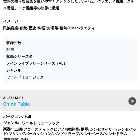
世界の様々な音楽を使いやすくアレンジしたアルバム。バラエティ番組、グル
メ番組、ロケ番組等の映像に最適
イメージ
民族音楽/伝統/歴史/料理/お洒落/情熱/CM/バラエティ
収録曲数
20曲
収録シリーズ名
メインライブラリーシリーズ（AL）
ジャンル
ワールドミュージック
AL-831 M-01
China Table
Full
ワールドミュージック
二胡/アコースティックピアノ/銅鑼/箏/揚琴/シンセサイザー/シンセパッ
ド/マリンバ/パーカッション/ハンドクラップ/シンセベース/シンセドラム
3:47