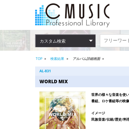
カスタム検索
TOP
検索結果
アルバム詳細画面
AL-831
WORLD MIX
世界の様々な音楽を使
番組、ロケ番組等の映
イメージ
民族音楽/伝統/歴史/料