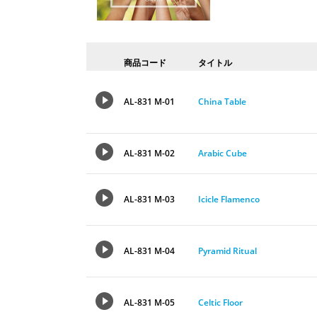
商品コード
タイトル
AL-831 M-01
China Table
AL-831 M-02
Arabic Cube
AL-831 M-03
Icicle Flamenco
AL-831 M-04
Pyramid Ritual
AL-831 M-05
Celtic Floor