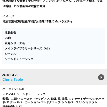
世界の様々な音楽を使いやすくアレンジしたアルバム。バラエティ番組、グル
メ番組、ロケ番組等の映像に最適
イメージ
民族音楽/伝統/歴史/料理/お洒落/情熱/CM/バラエティ
収録曲数
20曲
収録シリーズ名
メインライブラリーシリーズ（AL）
ジャンル
ワールドミュージック
AL-831 M-01
China Table
Full
ワールドミュージック
二胡/アコースティックピアノ/銅鑼/箏/揚琴/シンセサイザー/シンセパッ
ド/マリンバ/パーカッション/ハンドクラップ/シンセベース/シンセドラム
3:47