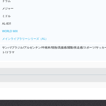
ドラム
メジャー
ミドル
AL-831
WORLD MIX
メインライブラリーシリーズ（AL）
サンバ/ブラジル/アルゼンチン/中南米/情熱/高揚感/躍動/疾走感/スポーツ/サッカー
ト/ドラマ
Seek