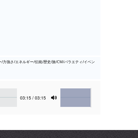
/力強さ/エネルギー/伝統/歴史/旅/CM/バラエティ/イベン
Volume
Current
03:15
/ 03:15
time
Toggle
Mute