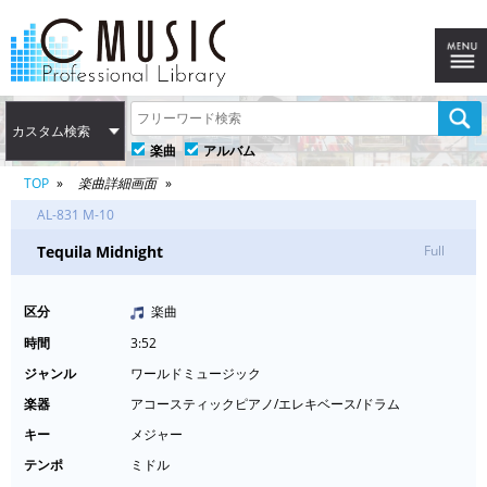
カスタム検索
楽曲
アルバム
TOP
楽曲詳細画面
AL-831 M-10
Tequila Midnight
Full
区分
楽曲
時間
3:52
ジャンル
ワールドミュージック
楽器
アコースティックピアノ/エレキベース/ドラム
キー
メジャー
テンポ
ミドル