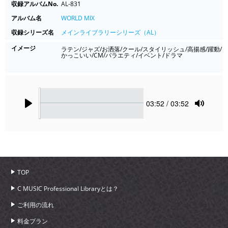
収録アルバムNo.
AL-831
アルバム名
WORLD MIX
収録シリーズ名
メインライブラリーシリーズ（AL）
イメージ
ラテン/ジャズ/お洒落/クール/スタイリッシュ/高揚感/躍動/
かっこいい/CM/バラエティ/イベント/ドラマ
Seek
Current
03:52
/ 03:52
time
Play
Toggle
Mute
TOP
C MUSIC Professional Libraryとは？
ご利用の流れ
料金プラン