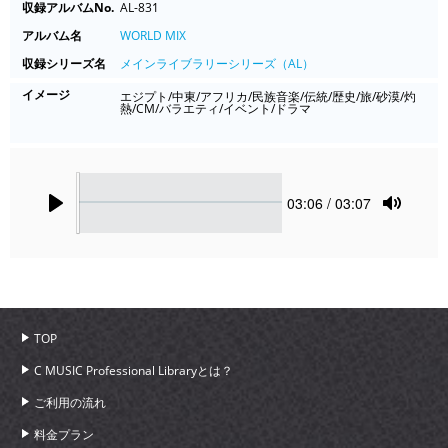
収録アルバムNo.
AL-831
アルバム名
WORLD MIX
収録シリーズ名
メインライブラリーシリーズ（AL）
イメージ
エジプト/中東/アフリカ/民族音楽/伝統/歴史/旅/砂漠/灼
熱/CM/バラエティ/イベント/ドラマ
Seek
Current
03:06
/ 03:07
time
Play
Toggle
Mute
TOP
C MUSIC Professional Libraryとは？
ご利用の流れ
料金プラン