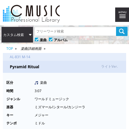
カスタム検索
楽曲
アルバム
TOP
楽曲詳細画面
AL-831 M-14
Pyramid Ritual
ライトVer.
区分
楽曲
時間
3:07
ジャンル
ワールドミュージック
楽器
ミズマール/シタール/カンジーラ
キー
メジャー
テンポ
ミドル