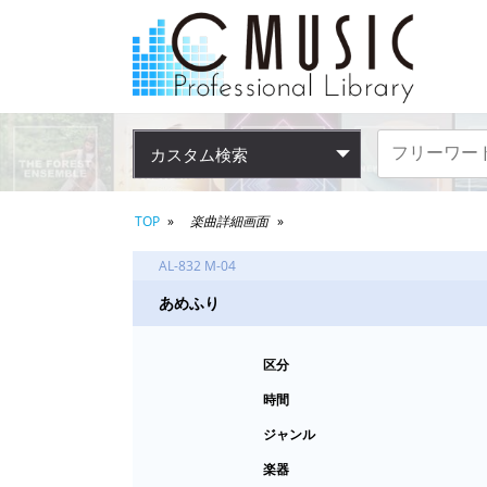
カスタム検索
TOP
楽曲詳細画面
AL-832 M-04
あめふり
区分
時間
ジャンル
楽器