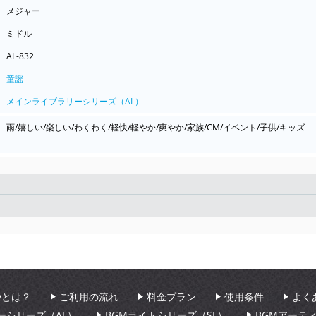
メジャー
ミドル
AL-832
童謡
メインライブラリーシリーズ（AL）
雨/嬉しい/楽しい/わくわく/軽快/軽やか/爽やか/家族/CM/イベント/子供/キッズ
Seek
aryとは？
ご利用の流れ
料金プラン
使用条件
よく
ーシリーズ（AL）
BGMライトシリーズ（SL）
BGMアーテ