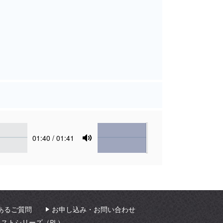
Volume
Current
01:40
/ 01:41
time
Toggle
Mute
あるご質問
お申し込み・お問い合わせ
ィストシリーズ（PL）