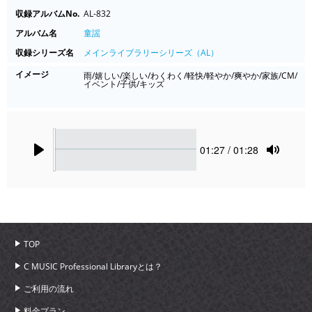
収録アルバムNo.
AL-832
アルバム名
童謡
収録シリーズ名
メインライブラリーシリーズ（AL）
イメージ
雨/嬉しい/楽しい/わくわく/軽快/軽やか/爽やか/家族/CM/
イベント/子供/キッズ
Seek
Current
01:27
/ 01:28
time
Play
Toggle
Mute
TOP
C MUSIC Professional Libraryとは？
ご利用の流れ
料金プラン