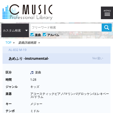
カスタム検索
楽曲
アルバム
TOP
楽曲詳細画面
AL-832 M-19
あめふり -instrumental-
Ver違い
区分
楽曲
時間
1:28
ジャンル
キッズ
楽器
アコースティックピアノ/マリンバ/グロッケン/エレキベー
ス/ドラム
キー
メジャー
テンポ
ミドル