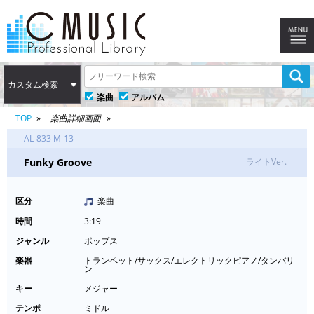
カスタム検索
楽曲
アルバム
TOP
楽曲詳細画面
AL-833 M-13
Funky Groove
ライトVer.
区分
楽曲
時間
3:19
ジャンル
ポップス
楽器
トランペット/サックス/エレクトリックピアノ/タンバリ
ン
キー
メジャー
テンポ
ミドル