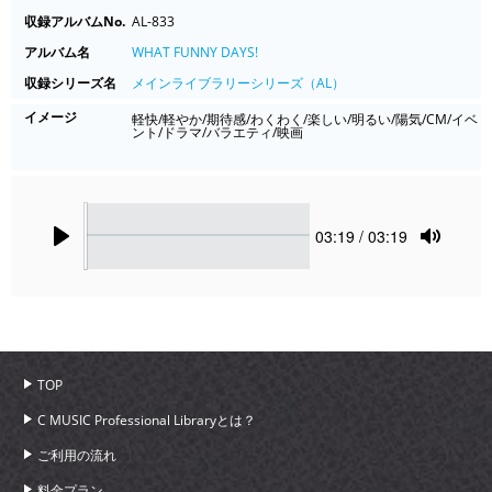
収録アルバムNo.
AL-833
アルバム名
WHAT FUNNY DAYS!
収録シリーズ名
メインライブラリーシリーズ（AL）
イメージ
軽快/軽やか/期待感/わくわく/楽しい/明るい/陽気/CM/イベ
ント/ドラマ/バラエティ/映画
Seek
Current
03:19
/ 03:19
time
Play
Toggle
Mute
TOP
C MUSIC Professional Libraryとは？
ご利用の流れ
料金プラン