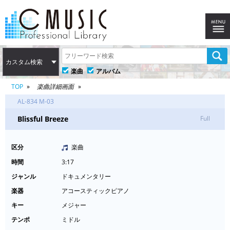
カスタム検索
楽曲
アルバム
TOP
楽曲詳細画面
AL-834 M-03
Blissful Breeze
Full
区分
楽曲
時間
3:17
ジャンル
ドキュメンタリー
楽器
アコースティックピアノ
キー
メジャー
テンポ
ミドル