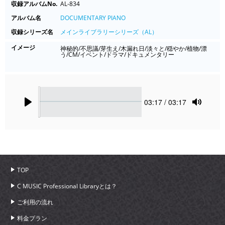
収録アルバムNo.
AL-834
アルバム名
DOCUMENTARY PIANO
収録シリーズ名
メインライブラリーシリーズ（AL）
イメージ
神秘的/不思議/芽生え/木漏れ日/淡々と/穏やか/植物/漂
う/CM/イベント/ドラマ/ドキュメンタリー
Seek
Current
03:17
/ 03:17
time
Play
Toggle
Mute
TOP
C MUSIC Professional Libraryとは？
ご利用の流れ
料金プラン