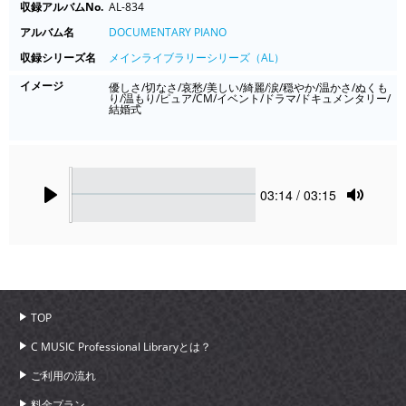
収録アルバムNo.
AL-834
アルバム名
DOCUMENTARY PIANO
収録シリーズ名
メインライブラリーシリーズ（AL）
イメージ
優しさ/切なさ/哀愁/美しい/綺麗/涙/穏やか/温かさ/ぬくも
り/温もり/ピュア/CM/イベント/ドラマ/ドキュメンタリー/
結婚式
Seek
Current
03:14
/ 03:15
time
Play
Toggle
Mute
TOP
C MUSIC Professional Libraryとは？
ご利用の流れ
料金プラン