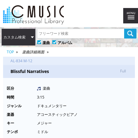
カスタム検索
楽曲
アルバム
TOP
楽曲詳細画面
AL-834 M-12
Blissful Narratives
Full
区分
楽曲
時間
3:15
ジャンル
ドキュメンタリー
楽器
アコースティックピアノ
キー
メジャー
テンポ
ミドル