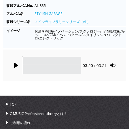
収録アルバムNo.
AL-835
アルバム名
STYLISH GARAGE
収録シリーズ名
メインライブラリーシリーズ（AL）
イメージ
お洒落/軽快/イノベーション/テクノロジー/IT/情報/技術/か
っこいい/CM/イベント/クール/スタイリッシュ/エレクト
ロ/エレクトリック
Seek
Current
03:20
/ 03:21
time
Play
Toggle
Mute
TOP
C MUSIC Professional Libraryとは？
ご利用の流れ