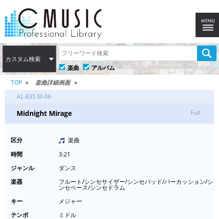
カスタム検索
楽曲
アルバム
TOP
楽曲詳細画面
AL-835 M-06
Midnight Mirage
Full
区分
楽曲
時間
3:21
ジャンル
ダンス
楽器
フルート/シンセサイザー/シンセパッド/パーカッション/シ
ンセベース/シンセドラム
キー
メジャー
テンポ
ミドル