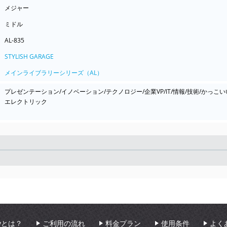
メジャー
ミドル
AL-835
STYLISH GARAGE
メインライブラリーシリーズ（AL）
プレゼンテーション/イノベーション/テクノロジー/企業VP/IT/情報/技術/かっこい
エレクトリック
Seek
aryとは？
ご利用の流れ
料金プラン
使用条件
よく