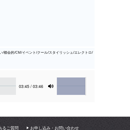
い/都会的/CM/イベント/クール/スタイリッシュ/エレクトロ/
Volume
Current
03:45
/ 03:46
time
Toggle
Mute
あるご質問
お申し込み・お問い合わせ