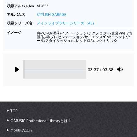
収録アルバムNo.
AL-835
アルバム名
STYLISH GARAGE
収録シリーズ名
メインライブラリーシリーズ（AL）
イメージ
爽やか/お洒落/イノベーション/テクノロジー/企業VP/IT/情
報/技術/プレゼンテーション/サイエンス/CM/イベント/ク
ール/スタイリッシュ/エレクトロ/エレクトリック
Seek
Current
03:37
/ 03:38
time
Play
Toggle
Mute
TOP
C MUSIC Professional Libraryとは？
ご利用の流れ