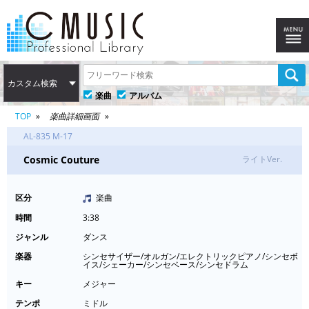
カスタム検索
楽曲
アルバム
TOP
楽曲詳細画面
AL-835 M-17
Cosmic Couture
ライトVer.
区分
楽曲
時間
3:38
ジャンル
ダンス
楽器
シンセサイザー/オルガン/エレクトリックピアノ/シンセボ
イス/シェーカー/シンセベース/シンセドラム
キー
メジャー
テンポ
ミドル