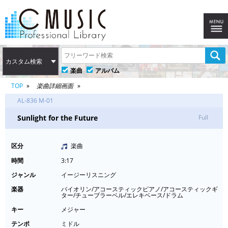
カスタム検索
楽曲
アルバム
TOP
楽曲詳細画面
AL-836 M-01
Sunlight for the Future
Full
区分
楽曲
時間
3:17
ジャンル
イージーリスニング
楽器
バイオリン/アコースティックピアノ/アコースティックギ
ター/チューブラーベル/エレキベース/ドラム
キー
メジャー
テンポ
ミドル