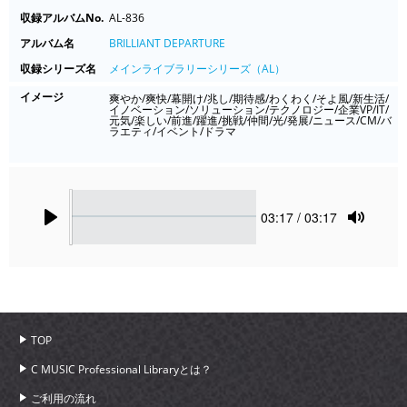
収録アルバムNo.
AL-836
アルバム名
BRILLIANT DEPARTURE
収録シリーズ名
メインライブラリーシリーズ（AL）
イメージ
爽やか/爽快/幕開け/兆し/期待感/わくわく/そよ風/新生活/
イノベーション/ソリューション/テクノロジー/企業VP/IT/
元気/楽しい/前進/躍進/挑戦/仲間/光/発展/ニュース/CM/バ
ラエティ/イベント/ドラマ
Seek
Current
03:17
/ 03:17
time
Play
Toggle
Mute
TOP
C MUSIC Professional Libraryとは？
ご利用の流れ