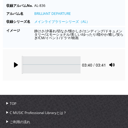
収録アルバムNo.
AL-836
アルバム名
BRILLIANT DEPARTURE
収録シリーズ名
メインライブラリーシリーズ（AL）
イメージ
静けさ/夕暮れ/切なさ/懐かしさ/エンディング/ドキュメン
タリー/エモーショナル/美しい/ゆったり/穏やか/癒し/安ら
ぎ/CM/イベント/ドラマ/映画
Seek
Current
03:40
/ 03:41
time
Play
Toggle
Mute
TOP
C MUSIC Professional Libraryとは？
ご利用の流れ