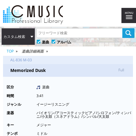
カスタム検索
楽曲
アルバム
TOP
楽曲詳細画面
AL-836 M-03
Memorized Dusk
Full
区分
楽曲
時間
3:41
ジャンル
イージーリスニング
楽器
バイオリン/アコースティックピアノ/シロフォン/ティンパ
ニ/小太鼓（スネアドラム）/シンバル/大太鼓
キー
メジャー
テンポ
ミドル