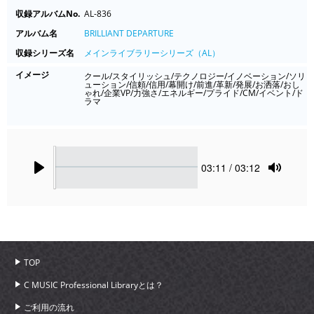
収録アルバムNo.
AL-836
アルバム名
BRILLIANT DEPARTURE
収録シリーズ名
メインライブラリーシリーズ（AL）
イメージ
クール/スタイリッシュ/テクノロジー/イノベーション/ソリ
ューション/信頼/信用/幕開け/前進/革新/発展/お洒落/おし
ゃれ/企業VP/力強さ/エネルギー/プライド/CM/イベント/ド
ラマ
Seek
Current
03:11
/ 03:12
time
Play
Toggle
Mute
TOP
C MUSIC Professional Libraryとは？
ご利用の流れ