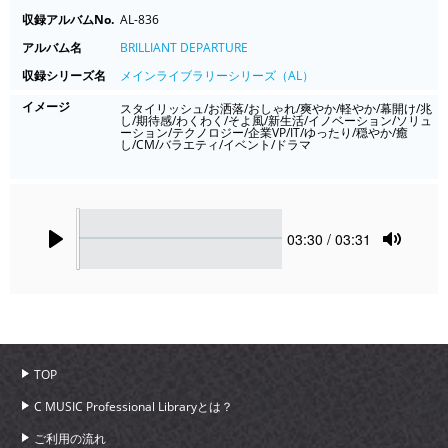
収録アルバムNo.
AL-836
アルバム名
BRILLIANT DEPARTURE
収録シリーズ名
メインライブラリーシリーズ（AL）
イメージ
スタイリッシュ/お洒落/おしゃれ/爽やか/軽やか/幕開け/兆
し/期待感/わくわく/そよ風/新生活/イノベーション/ソリュ
ーション/テクノロジー/企業VP/IT/ゆったり/穏やか/癒
し/CM/バラエティ/イベント/ドラマ
Seek
Current
03:30
/ 03:31
time
Play
Toggle
Mute
TOP
C MUSIC Professional Libraryとは？
ご利用の流れ