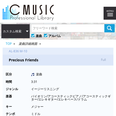
カスタム検索
楽曲
アルバム
TOP
楽曲詳細画面
AL-836 M-10
Precious Friends
Full
区分
楽曲
時間
3:31
ジャンル
イージーリスニング
楽器
バイオリン/アコースティックピアノ/アコースティックギ
ター/エレキギター/エレキベース/ドラム
キー
メジャー
テンポ
ミドル