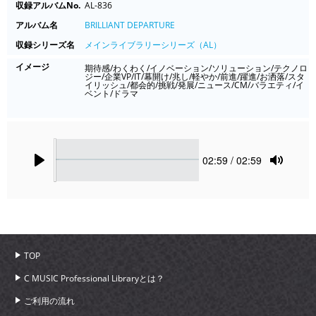
収録アルバムNo.
AL-836
アルバム名
BRILLIANT DEPARTURE
収録シリーズ名
メインライブラリーシリーズ（AL）
イメージ
期待感/わくわく/イノベーション/ソリューション/テクノロ
ジー/企業VP/IT/幕開け/兆し/軽やか/前進/躍進/お洒落/スタ
イリッシュ/都会的/挑戦/発展/ニュース/CM/バラエティ/イ
ベント/ドラマ
Seek
Current
02:59
/ 02:59
time
Play
Toggle
Mute
TOP
C MUSIC Professional Libraryとは？
ご利用の流れ