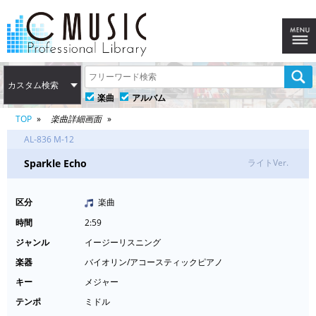
カスタム検索
楽曲
アルバム
TOP
楽曲詳細画面
AL-836 M-12
Sparkle Echo
ライトVer.
区分
楽曲
時間
2:59
ジャンル
イージーリスニング
楽器
バイオリン/アコースティックピアノ
キー
メジャー
テンポ
ミドル